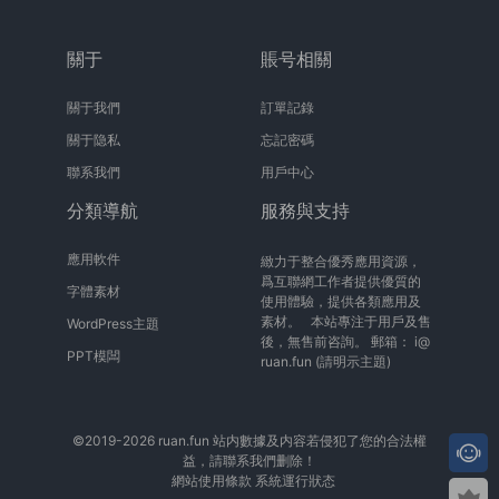
關于
賬号相關
關于我們
訂單記錄
關于隐私
忘記密碼
聯系我們
用戶中心
分類導航
服務與支持
應用軟件
緻力于整合優秀應用資源，
爲互聯網工作者提供優質的
字體素材
使用體驗，提供各類應用及
素材。 本站專注于用戶及售
WordPress主題
後，無售前咨詢。 郵箱：
i@
PPT模闆
ruan.fun
(請明示主題)
©2019-2026 ruan.fun 站内數據及内容若侵犯了您的合法權
益，請聯系我們删除！
網站使用條款
系統運行狀态