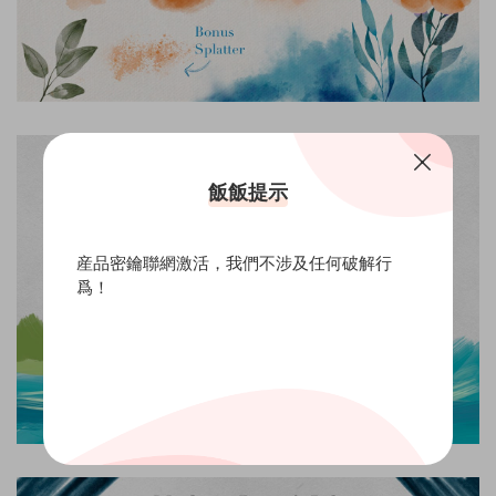
飯飯提示
産品密鑰聯網激活，我們不涉及任何破解行
爲！