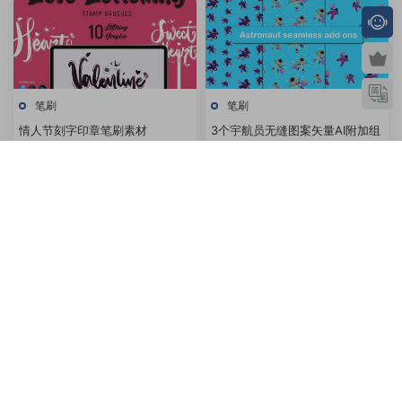
笔刷
笔刷
情人节刻字印章笔刷素材
3个宇航员无缝图案矢量AI附加组
件
笔刷
笔刷
20款冬季魔法PS笔刷
终极纹理矢量笔刷库