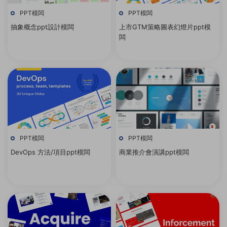
PPT模闆
PPT模闆
抽象概念ppt設計模闆
上市GTM策略圖表幻燈片ppt模
闆
PPT模闆
PPT模闆
DevOps 方法/項目ppt模闆
商業推介會演講ppt模闆